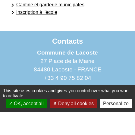
keyboard_arrow_right
Cantine et garderie municipales
keyboard_arrow_right
Inscription à l'école
Contacts
Commune de Lacoste
27 Place de la Mairie
84480 Lacoste - FRANCE
+33 4 90 75 82 04
This site uses cookies and gives you control over what you want
to activate
Liens
OK, accept all
Deny all cookies
Personalize
Préfecture de Vaucluse
Communauté de communes du Pays d'Apt-
Luberon (CCPAL)