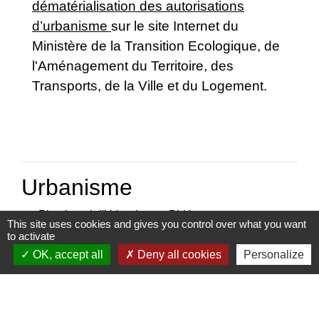
dématérialisation des autorisations
d’urbanisme
sur le site Internet du
Ministère de la Transition Ecologique, de
l'Aménagement du Territoire, des
Transports, de la Ville et du Logement.
Urbanisme
keyboard_arrow_right
Plan Local d'Urbanisme - PLU
This site uses cookies and gives you control over what you want
keyboard_arrow_right
Règlement Local de Publicité - RLP
to activate
OK, accept all
Deny all cookies
Personalize
Contacts