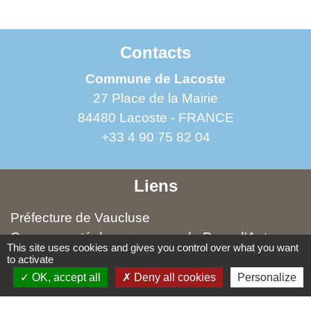
Contacts
Commune de Lacoste
27 Place de la Mairie
84480 Lacoste - FRANCE
+33 4 90 75 82 04
Liens
Préfecture de Vaucluse
Communauté de communes du Pays d'Apt-
This site uses cookies and gives you control over what you want
Luberon (CCPAL)
to activate
Office de tourisme Pays d'Apt Luberon
OK, accept all
Deny all cookies
Personalize
Parc naturel régional du Luberon