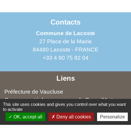
Contacts
Commune de Lacoste
27 Place de la Mairie
84480 Lacoste - FRANCE
+33 4 90 75 82 04
Liens
Préfecture de Vaucluse
Communauté de communes du Pays d'Apt-
This site uses cookies and gives you control over what you want
Luberon (CCPAL)
to activate
Office de tourisme Pays d'Apt Luberon
OK, accept all
Deny all cookies
Personalize
Parc naturel régional du Luberon