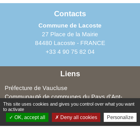
Contacts
Commune de Lacoste
27 Place de la Mairie
84480 Lacoste - FRANCE
+33 4 90 75 82 04
Liens
Préfecture de Vaucluse
Communauté de communes du Pays d'Apt-
This site uses cookies and gives you control over what you want
Luberon (CCPAL)
to activate
Office de tourisme Pays d'Apt Luberon
OK, accept all
Deny all cookies
Personalize
Parc naturel régional du Luberon
SIRTOM de la Région d'Apt